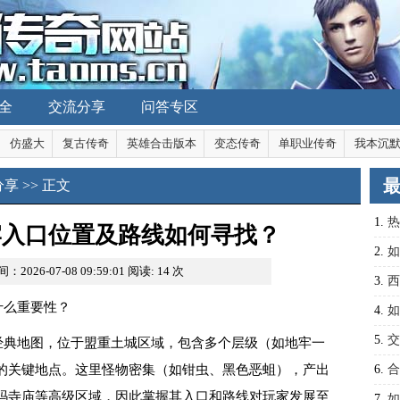
全
交流分享
问答专区
仿盛大
复古传奇
英雄合击版本
变态传奇
单职业传奇
我本沉
分享
>> 正文
1.
热
牢入口位置及路线如何寻找？
2.
如
：2026-07-08 09:59:01
阅读:
14
次
3.
西
什么重要性？
力？
4.
如
5.
交
经典地图，位于盟重土城区域，包含多个层级（如地牢一
指南
的关键地点。这里怪物密集（如钳虫、黑色恶蛆），产出
6.
合
玛寺庙等高级区域，因此掌握其入口和路线对玩家发展至
力？
7.
如