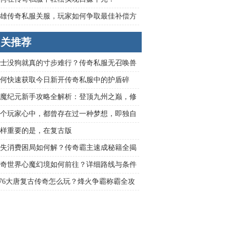
雄传奇私服关服，玩家如何争取最佳补偿方
相关推荐
士没狗就真的寸步难行？传奇私服无召唤兽
生存攻略大解析
何快速获取今日新开传奇私服中的护盾碎
魔纪元新手攻略全解析：登顶九州之巅，修
法破千关
个玩家心中，都曾存在过一种梦想，即独自
传奇私服游戏中神秘的大陆，并创造属于自
样重要的是，在复古版
不朽传奇。
失消费困局如何解？传奇霸主速成秘籍全揭
奇世界心魔幻境如何前往？详细路线与条件
.76大唐复古传奇怎么玩？烽火争霸称霸全攻
析