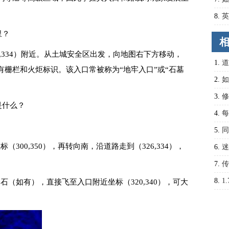
8.
英
案？
里？
,334）附近。从土城安全区出发，向地图右下方移动，
1.
道
栅栏和火炬标识。该入口常被称为“地牢入口”或“石墓
道士
2.
如
片？
3.
修
是什么？
炼秘
4.
每
探索
5.
同
300,350），再转向南，沿道路走到（326,334），
己的
6.
迷
晓
7.
传
解析
8.
1
石（如有），直接飞至入口附近坐标（320,340），可大
略解