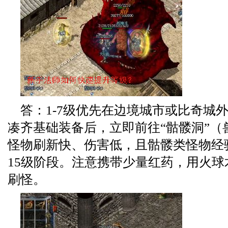
答：1-7级优先在边境城市或比奇城
凑齐基础装备后，立即前往“骷髅洞”（
怪物刷新快、伤害低，且骷髅类怪物经验
15级阶段。注意携带少量红药，用火
刷怪。