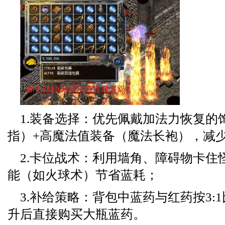
1.装备选择：优先佩戴加法力恢复的
指）+高魔法值装备（魔法长袍），减
2.卡位战术：利用墙角、障碍物卡住
能（如火球术）节省蓝耗；
3.补给策略：背包中蓝药与红药按3:
升后直接购买大瓶蓝药。