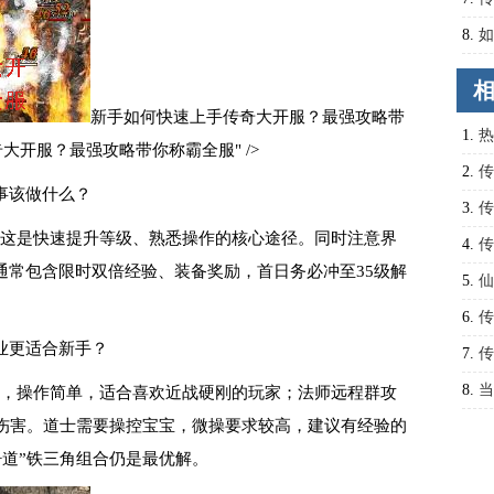
答集
8.
如
新手如何快速上手传奇大开服？最强攻略带
1.
热
奇大开服？最强攻略带你称霸全服" />
2.
传
事该做什么？
3.
传
！这是快速提升等级、熟悉操作的核心途径。同时注意界
之巅
4.
传
通常包含限时双倍经验、装备奖励，首日务必冲至35级解
的正
5.
仙
提升
6.
传
业更适合新手？
留住
7.
传
咤沙
8.
当
高，操作简单，适合喜欢近战硬刚的玩家；法师远程群攻
伤害。道士需要操控宝宝，微操要求较高，建议有经验的
手该
+道”铁三角组合仍是最优解。