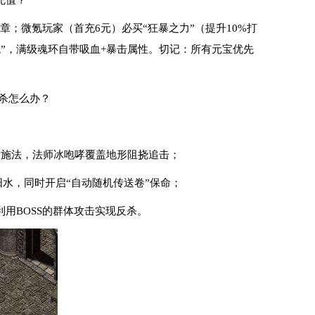
充值？
章；微氪玩家（首充6元）必买“狂暴之力”（提升10%打
”，满级魂环自带吸血+暴击属性。切记：所有元宝优先
。
追杀怎么办？
断施法，法师冰咆哮覆盖地形阻挠追击；
太阳水，同时开启“自动随机传送卷”保命；
，利用BOSS的群体攻击实现反杀。