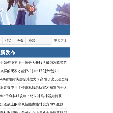
默
打金
免费
神器
更多版本
最新发布
手如何快速上手传奇大开服？最强攻略带你
全服
么样的玩家才能轻松打出双烈火绝技？
6-60级如何快速提升战力？高性价比玩法全解
返青春岁月？传奇私服老玩家才知道的十大
秘密
剑3传奇私服攻略：绝世神兵神器如何获
知道战士的嘲讽技能也能对友方NPC生效
奇私服9999：老司机心得与新手必读攻略问