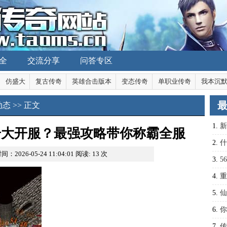
全
交流分享
问答专区
仿盛大
复古传奇
英雄合击版本
变态传奇
单职业传奇
我本沉
动态
>> 正文
1.
新
奇大开服？最强攻略带你称霸全服
称霸
2.
什
间：2026-05-24 11:04:01
阅读:
13
次
3.
5
析
4.
重
隐藏
5.
仙
取？
6.
你
吗？
7.
传