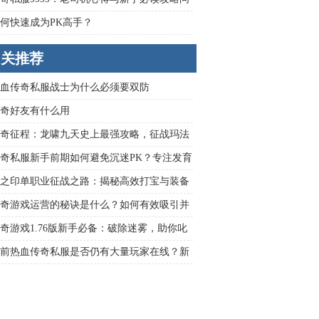
何快速成为PK高手？
相关推荐
血传奇私服战士为什么必须要双防
奇好友有什么用
奇征程：龙啸九天史上最强攻略，征战玛法
奇私服新手前期如何避免沉迷PK？专注发育
确姿势是什么？
之印单职业征战之路：揭秘高效打宝与装备
秘诀
奇游戏运营的秘诀是什么？如何有效吸引并
玩家？
奇游戏1.76版新手必备：破除迷雾，助你叱
城
前热血传奇私服是否仍有大量玩家在线？新
如何快速提升战力通关终极BOSS？