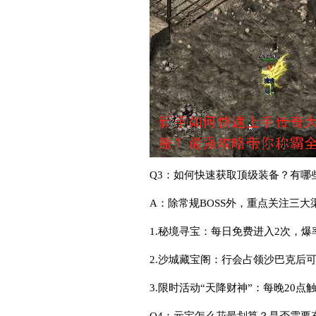
Q3：如何快速获取顶级装备？有哪些
A：除常规BOSS外，重点关注三大
1.秘境寻宝：每日免费进入2次，爆
2.沙城藏宝阁：行会占领沙巴克后
3.限时活动“天降财神”：每晚20