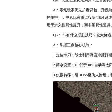
Q4：元宝怎么花最划算？是否需要
A：零氪玩家优先扩容背包、升级勋
怪伤害）；中氪玩家重点投资“魂环系统
用于永久性属性提升，而非消耗性道具
Q5：PK有什么必胜技巧？被大佬
A：掌握三点核心机制：
1.走位卡刀：战士利用野蛮冲撞打
2.药水设置：HP低于30%自动喝
3.仇恨转移：引BOSS至仇人附近