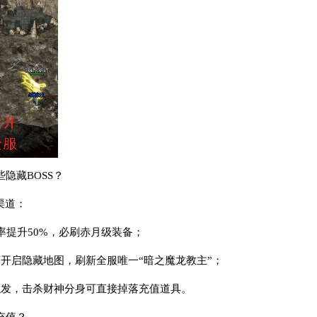
隐藏BOSS？
渠道：
率提升50%，必刷赤月级装备；
可开启隐藏地图，刷新全服唯一“暗之魔龙教主”；
点触发，击杀财神分身可直接掉落充值道具。