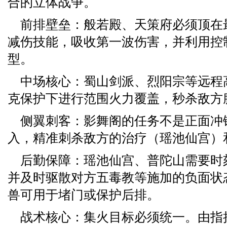
合的立体战争。
前排壁垒：般若殿、天策府必须顶在
减伤技能，吸收第一波伤害，并利用控
型。
中场核心：蜀山剑派、烈阳宗等远程
克保护下进行范围火力覆盖，秒杀敌方
侧翼刺客：影舞阁的任务不是正面冲
入，精准刺杀敌方的治疗（瑶池仙宫）
后勤保障：瑶池仙宫、普陀山需要时
并及时驱散对方五毒教等施加的负面状
兽可用于堵门或保护后排。
战术核心：集火目标必须统一。由指