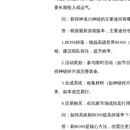
要长期投入或运气。
问：获得神龙の神链的主要途径有
答：根据最新游戏版本，主要途径
1.BOSS掉落：挑战高级世界BOS
链。建议组队前往，提升效率。
2.活动奖励：参与限时活动（如节
得神链碎片或完整装备。
3.合成系统：收集材料（如神链碎
务、副本或交易行。
4.交易购买：在玩家市场或拍卖行
问：如何高效刷BOSS提高掉落率
答：刷BOSS是核心方法，但需注意