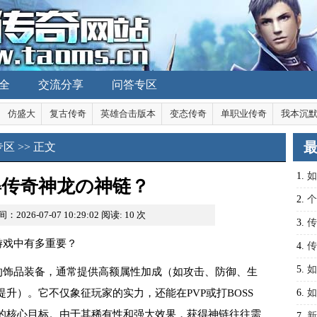
全
交流分享
问答专区
仿盛大
复古传奇
英雄合击版本
变态传奇
单职业传奇
我本沉
专区
>> 正文
1.
如
得传奇神龙の神链？
2.
个
：2026-07-07 10:29:02
阅读:
10
次
3.
传
游戏中有多重要？
秘
4.
传
5.
如
的饰品装备，通常提供高额属性加成（如攻击、防御、生
升）。它不仅象征玩家的实力，还能在PVP或打BOSS
6.
如
的核心目标。由于其稀有性和强大效果，获得神链往往需
装备
7.
新