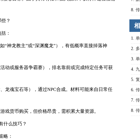
8.
传
哪些？
包括：
1.
单
S（如“神龙教主”或“深渊魔龙”），有低概率直接掉落神
2.
多
问题
3.
单
日活动或服务器争霸赛），排名靠前或完成特定任务可获
技巧
4.
九
松称
5.
复
片、龙魂宝石等），通过NPC合成。材料可能来自日常任
6.
传
7.
传
8.
传
用游戏货币购买，但价格昂贵，需积累大量资源。
？有什么技巧？
策略：