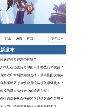
默
打金
免费
神器
更多版本
最新发布
何获得传奇神龙の神链？
人捐献在热血传奇中能带来哪些具体收益？
奇游戏印章属性如何选择？最强搭配攻略揭
奇私服新区怎么快速升级与获取顶级装备？
何成为吸血鬼传奇中的暗夜主宰？
何快速提升热血传奇私服1745版角色等级与
获取？
手入门，传奇游戏选什么职业最稳妥？