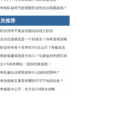
奇组队如何巧妙搭配职业组合以制霸战场？
相关推荐
职业传奇不氪金也能玩好战士职业
去玩玩游戏也是一个好娱乐？传奇游戏攻略
型标题带问号？
职业传奇各个世界BOSS怎么打？终极攻击
与实战策略详解
尾妖狐服惊现逆天BUG？玩家如何利用它轻
霸全服？
古176传奇网站：回到经典游戏！
奇私服玩法师英雄有什么独到优势吗？
奇游戏铭文重置有哪些不可不知的好处？
奇秘籍大公开：全方位GM指令攻略