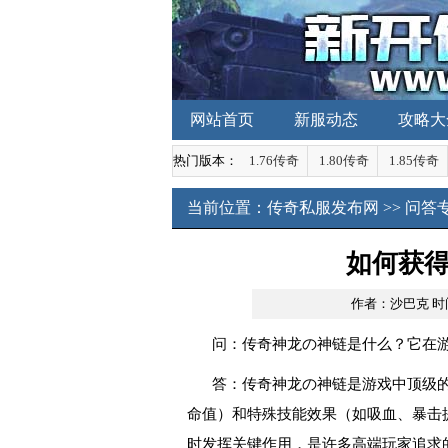
网站首页
新服动态
攻略大
热门版本：
1.76传奇
1.80传奇
1.85传奇
当前位置：
传奇私服发布网
>>
问答
如何获
作者：沙巴克
时间
问：传奇神龙の神链是什么？它在
答：传奇神龙の神链是游戏中顶级
命值）和特殊技能效果（如吸血、暴击提
时发挥关键作用，是许多高端玩家追求