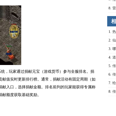
8.
雷
成功
1.
热
伤害
2.
仙
秘诀
3.
哪
4.
道
5.
传
系统，玩家通过捐献元宝（游戏货币）参与全服排名。捐
6.
传
贡献值实时更新排行榜。通常，捐献活动有固定周期（如
秘籍
7.
给
捐献入口，选择捐献金额。排名前列的玩家能获得专属称
8.
传
捐献额度获取基础奖励。