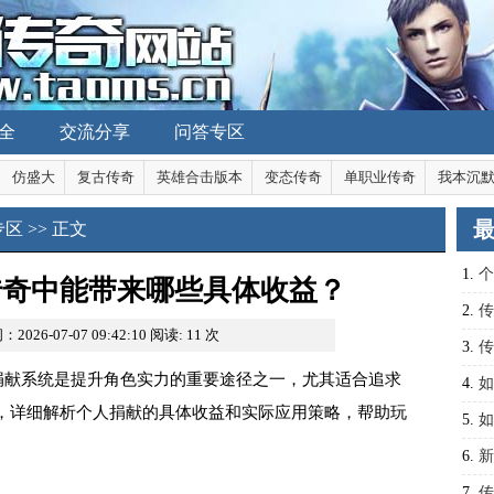
全
交流分享
问答专区
仿盛大
复古传奇
英雄合击版本
变态传奇
单职业传奇
我本沉
专区
>> 正文
1.
个
传奇中能带来哪些具体收益？
2.
传
2026-07-07 09:42:10
阅读:
11
次
秘
3.
传
捐献系统是提升角色实力的重要途径之一，尤其适合追求
4.
如
，详细解析个人捐献的具体收益和实际应用策略，帮助玩
5.
如
装备
6.
新
？
7.
传