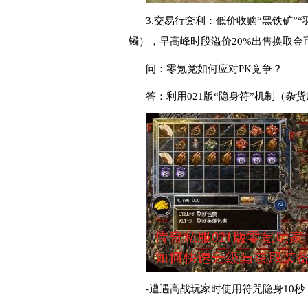
3.交易行套利：低价收购“黑铁矿”
镯），早高峰时段溢价20%出售换取金
问：零氪党如何应对PK竞争？
答：利用021版“隐身符”机制（杂
-遭遇高战玩家时使用符咒隐身10