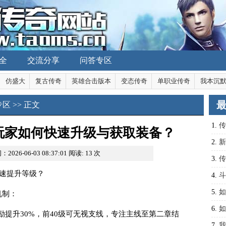
全
交流分享
问答专区
仿盛大
复古传奇
英雄合击版本
变态传奇
单职业传奇
我本沉
专区
>> 正文
1.
传
氪玩家如何快速升级与获取装备？
装备
2.
新
2026-06-03 08:37:01
阅读:
13
次
快？
3.
传
快速提升等级？
大战
4.
斗
战力
5.
如
机制：
6.
如
奖励提升30%，前40级可无视支线，专注主线至第二章结
7.
我