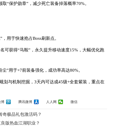
领取“保护勋章”，减少死亡装备掉落概率70%。
？
”，用于快速抢占Boss刷新点。
10名可获得“马鞍”，永久提升移动速度15%，大幅优化跑
粉尘”用于+7前装备强化，成功率高达80%。
规划与机制挖掘，3天内可达成45级+全套紫装，重点在
微博
腾讯微博
人人网
微信
传奇极品礼包激活码？
汉良版热血江湖职业？