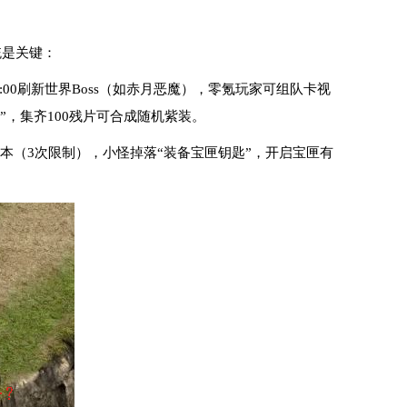
统是关键：
00/18:00刷新世界Boss（如赤月恶魔），零氪玩家可组队卡视
”，集齐100残片可合成随机紫装。
副本（3次限制），小怪掉落“装备宝匣钥匙”，开启宝匣有