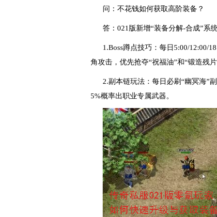
问：不花钱如何获取高阶装备？
答：021版新增“装备分解-合成”系
1.Boss蹲点技巧：每日5:00/12:
角攻击，优先抢夺“祝福油”和“锻造残片
2.副本链玩法：每日必刷“幽冥海”
5%概率出职业专属武器。