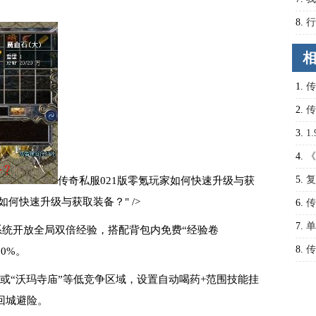
8.
行
利？
1.
传
奥秘
2.
传
3.
1
4.
《
5.
复
传奇私服021版零氪玩家如何快速升级与获
家如何快速升级与获取装备？" />
6.
传
功击
7.
单
:00系统开放全局双倍经验，搭配背包内免费“经验卷
8.
传
0%。
”或“沃玛寺庙”等低竞争区域，设置自动喝药+范围技能挂
回城避险。