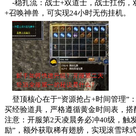
-稳扎流：战士+双道士，战士扛伤，
+召唤神兽，可实现24小时无伤挂机。
登顶核心在于“资源抢占+时间管理”
买经验道具，严格遵循黄金时间表，搭
注意：开服第2天凌晨务必冲40级，触
励”，额外获取稀有翅膀，实现滚雪球