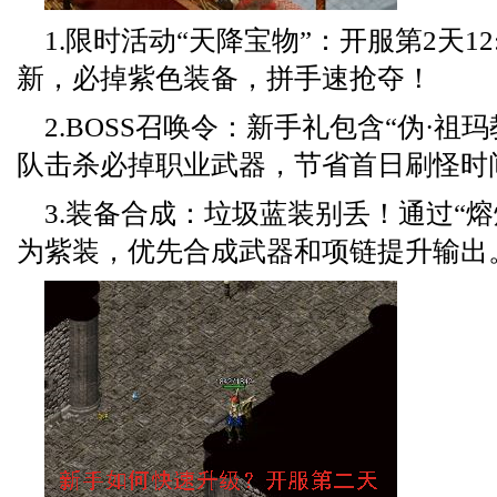
1.限时活动“天降宝物”：开服第2天12:0
新，必掉紫色装备，拼手速抢夺！
2.BOSS召唤令：新手礼包含“伪·祖
队击杀必掉职业武器，节省首日刷怪时
3.装备合成：垃圾蓝装别丢！通过“熔
为紫装，优先合成武器和项链提升输出