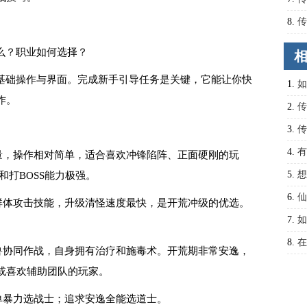
图攻
8.
传
助你
么？职业如何选择？
基础操作与界面。完成新手引导任务是关键，它能让你快
1.
如
作。
2.
传
3.
传
答
4.
有
量，操作相对简单，适合喜欢冲锋陷阵、正面硬刚的玩
5.
想
和打BOSS能力极强。
合作
6.
仙
群体攻击技能，升级清怪速度最快，是开荒冲级的优选。
备？
7.
如
攻略
8.
在
兽协同作战，自身拥有治疗和施毒术。开荒期非常安逸，
方法
或喜欢辅助团队的玩家。
单暴力选战士；追求安逸全能选道士。