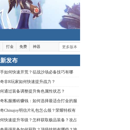
默
打金
免费
神器
更多版本
最新发布
手如何快速开荒？征战沙场必备技巧有哪
奇非R玩家如何快速提升战力？
何通过装备调整提升角色属性状态？
奇私服搬砖赚钱：如何选择最适合打金的服
？
奇Chinajoy明信片礼包怎么领？荣耀特权有
隐藏福利？
何快速提升等级？怎样获取极品装备？攻占
克有何秘诀？
奇最强装备如何获取？顶级技能有哪些？地