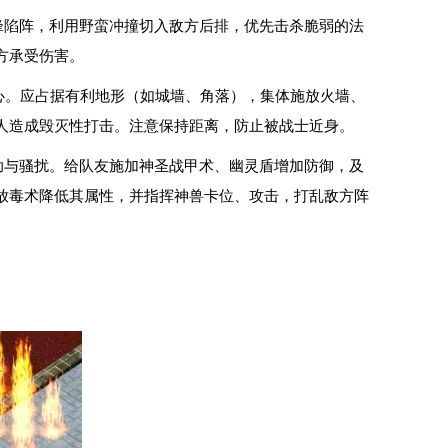
锋陷阵，利用野蛮冲撞切入敌方后排，优先击杀脆弱的法
方承受伤害。
心。应占据有利地形（如城墙、角落），集体施放火墙、
人造成毁灭性打击。注意保持距离，防止被战士近身。
助与骚扰。给队友施加神圣战甲术、幽灵盾增加防御，及
放毒术降低其属性，并指挥神兽卡位、攻击，打乱敌方阵