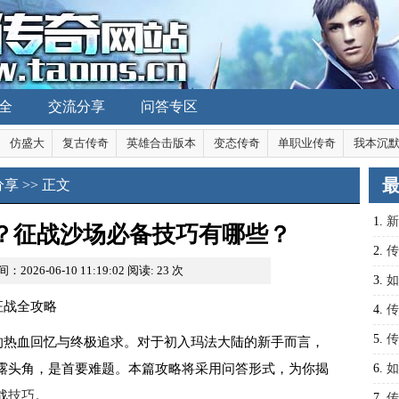
全
交流分享
问答专区
仿盛大
复古传奇
英雄合击版本
变态传奇
单职业传奇
我本沉
分享
>> 正文
1.
新
？征战沙场必备技巧有哪些？
些？
2.
传
：2026-06-10 11:19:02
阅读:
23
次
3.
如
征战全攻略
4.
传
务器
5.
传
的热血回忆与终极追求。对于初入玛法大陆的新手而言，
哪些
露头角，是首要难题。本篇攻略将采用问答形式，为你揭
6.
如
战
技巧
。
沙巴
7.
传