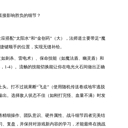
直接影响胜负的细节？
应搭配“太阳水”和“金创药”（大），法师道士要带足“魔
快捷键顺手的位置，实现无缝补给。
（如刺杀、雷电术）、保命技能（如魔法盾、幽灵盾）和
4，1-4）。流畅的技能切换能让你在电光火石间做出正确
上头。打不过就果断“飞走”（使用随机传送卷或地牢逃脱
输出。选择敌人状态不佳（如刚打完怪、血量不满）时发
将精细操作、团队意识、硬件属性、战斗细节四者完美结
习、复盘，并保持对游戏新内容的学习，才能最终在挑战