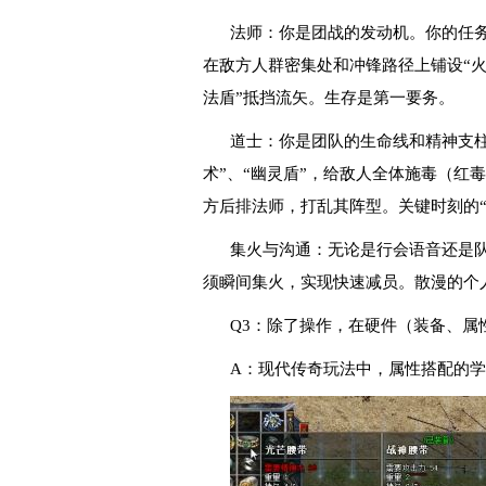
法师：你是团战的发动机。你的任务
在敌方人群密集处和冲锋路径上铺设“火
法盾”抵挡流矢。生存是第一要务。
道士：你是团队的生命线和精神支柱
术”、“幽灵盾”，给敌人全体施毒（红
方后排法师，打乱其阵型。关键时刻的“
集火与沟通：无论是行会语音还是
须瞬间集火，实现快速减员。散漫的个
Q3：除了操作，在硬件（装备、属
A：现代传奇玩法中，属性搭配的