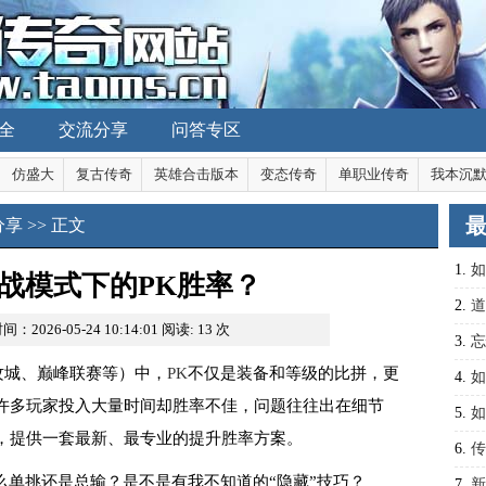
全
交流分享
问答专区
仿盛大
复古传奇
英雄合击版本
变态传奇
单职业传奇
我本沉
分享
>> 正文
1.
如
战模式下的PK胜率？
2.
道
间：2026-05-24 10:14:01
阅读:
13
次
3.
忘
攻城、巅峰联赛等）中，
PK
不仅是装备和等级的比拼，更
攻略
4.
如
许多玩家投入大量时间却胜率不佳，问题往往出在细节
攻略
5.
如
，提供一套最新、最专业的提升胜率方案。
6.
传
么单挑还是总输？是不是有我不知道的“隐藏”技巧？
技能
7.
新