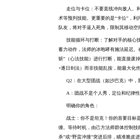
走位与卡位：不要直线冲向敌人。利
术等预判技能。更重要的是“卡位”，利
队友，将对手逼入死角，限制其移动空
技能循环与打断：了解对手的核心
蓄力动作，法师的冰咆哮有施法延迟。在
斩”（心法技能）进行打断，能直接废
+逐日剑法）而非技能乱按，能最大化
Q2：在大型团战（如沙巴克）中，
A：团战不是个人秀，定位和纪律
明确你的角色：
战士：你不是坦克！你的首要目标
缠。等待时机，由己方法师群体控制技
杀”或“野蛮冲撞”突进后排，瞄准脆皮