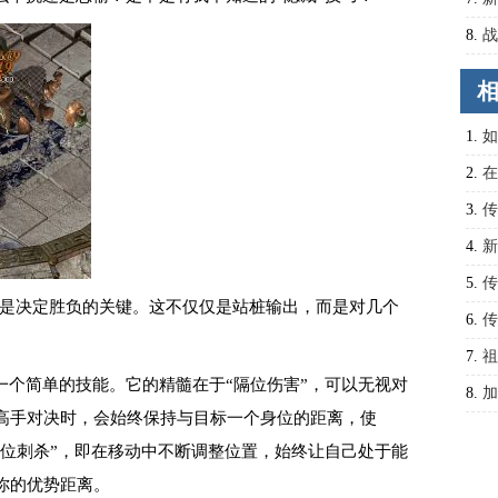
必备
8.
战
火双
有哪
1.
如
2.
在
3.
传
4.
新
陆有
5.
传
”是决定胜负的关键。这不仅仅是站桩输出，而是对几个
BO
6.
传
备爆
7.
祖
一个简单的技能。它的精髓在于“隔位伤害”，可以无视对
8.
加
高手对决时，会始终保持与目标一个身位的距离，使
跑位刺杀”，即在移动中不断调整位置，始终让自己处于能
你的优势距离。