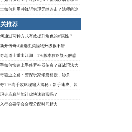
技巧？
士如何利用冲锋斩实现无缝连击？法师的冰
修如何最大化范围伤害？刺客的背刺暴击流
相关推荐
些实战要点？
何通过两种方式有效提升角色的sf属性？
新开传奇sf里选虫类怪物升级很不错
奇老道士重出江湖：176版本攻略疑云解惑
手如何快速上手修罗神器传奇？征战玛法大
哪些必备秘笈？
奇霸业之路：资深玩家倾囊相授，秒杀
SS秘笈大公开
奇1.76高手攻略秘籍大揭秘：新手速成、装
率、BOSS攻略全解析
玛寺庙真的能让你快速致富吗？
入行会要学会合理分配时间精力