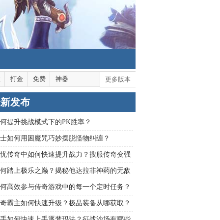
默
打金
免费
神器
更多版本
最新发布
何提升挑战模式下的PK胜率？
士如何用困魔咒巧妙摆脱怪物纠缠？
忧传奇中如何快速提升战力？搜服传奇变强
全解析
何踏上极乐之巅？揭秘他达拉非神药的无敌
何高效参与传奇游戏中的每一个定时任务？
奇霸主如何快速升级？极品装备从哪获取？
加点有何秘诀？
手如何快速上手逐梦玛法？征战沙场有哪些