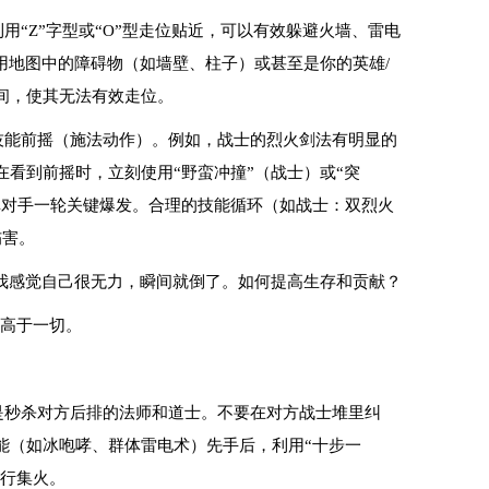
用“Z”字型或“O”型走位贴近，可以有效躲避火墙、雷电
用地图中的障碍物（如墙壁、柱子）或甚至是你的英雄/
间，使其无法有效走位。
技能前摇（施法动作）。例如，战士的烈火剑法有明显的
看到前摇时，立刻使用“野蛮冲撞”（战士）或“突
掉对手一轮关键爆发。合理的技能循环（如战士：双烈火
伤害。
我感觉自己很无力，瞬间就倒了。如何提高生存和贡献？
性高于一切。
是秒杀对方后排的法师和道士。不要在对方战士堆里纠
能（如冰咆哮、群体雷电术）先手后，利用“十步一
进行集火。