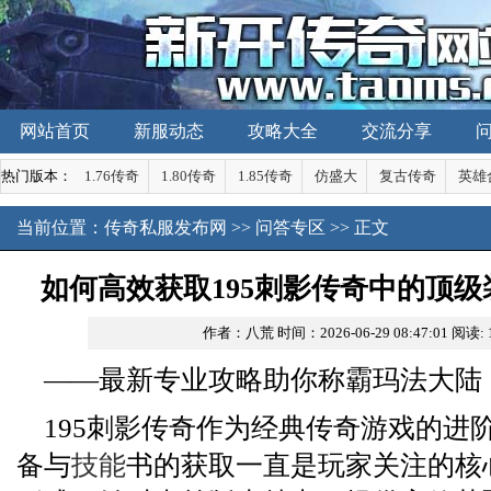
网站首页
新服动态
攻略大全
交流分享
热门版本：
1.76传奇
1.80传奇
1.85传奇
仿盛大
复古传奇
英雄
当前位置：
传奇私服发布网
>>
问答专区
>> 正文
如何高效获取195刺影传奇中的顶
作者：八荒
时间：2026-06-29 08:47:01
阅读:
——最新专业攻略助你称霸玛法大陆
195刺影传奇作为经典传奇游戏的进
备与
技能
书的获取一直是玩家关注的核