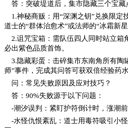
答：突破堤道后，集市隐藏三个宝藏
1.神秘商贩：用“深渊之钥”兑换限
道士的“群体治愈术”或法师的“冰霜新星
2.诅咒宝箱：需队伍四人同时站立箱
必出紫色品质首饰。
3.隐藏彩蛋：击碎集市东南角所有陶
师”事件，完成其问答可获双倍经验药
问：常见失败原因及应对技巧？
答：90%失败源于以下问题：
-潮汐误判：紧盯护符倒计时，涨潮前
-水怪仇恨紊乱：道士用毒符吸引小