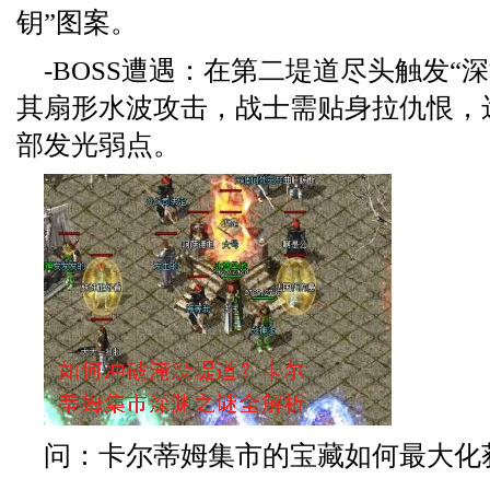
钥”图案。
-BOSS遭遇：在第二堤道尽头触发“
其扇形水波攻击，战士需贴身拉仇恨，
部发光弱点。
问：卡尔蒂姆集市的宝藏如何最大化