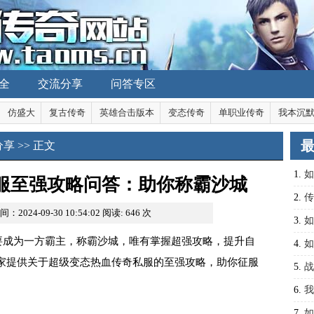
全
交流分享
问答专区
仿盛大
复古传奇
英雄合击版本
变态传奇
单职业传奇
我本沉
分享
>> 正文
1.
如
服至强攻略问答：助你称霸沙城
规律
2.
传
间：2024-09-30 10:54:02
阅读:
646
次
战场
3.
如
要成为一方霸主，称霸沙城，唯有掌握超强攻略，提升自
4.
如
家提供关于超级变态热血传奇私服的至强攻略，助你征服
沙城
5.
战
6.
我
7.
如