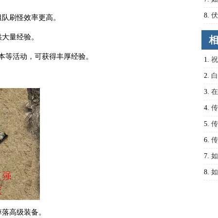
8.
伏
组队刷怪效率更高。
成为
供大量经验。
副本等活动，可获得丰厚经验。
1.
祝
2.
白
之门
3.
在
次数
4.
传
巧有
5.
传
6.
传
7.
如
8.
如
备？
掉落高级装备。