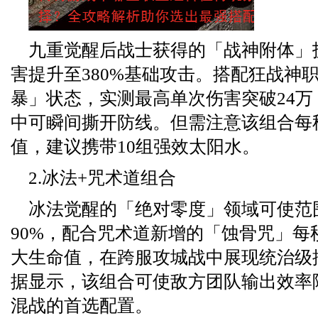
九重觉醒后战士获得的「战神附体」
害提升至380%基础攻击。搭配狂战神
暴」状态，实测最高单次伤害突破24
中可瞬间撕开防线。但需注意该组合每
值，建议携带10组强效太阳水。
2.冰法+咒术道组合
冰法觉醒的「绝对零度」领域可使范
90%，配合咒术道新增的「蚀骨咒」每秒
大生命值，在跨服攻城战中展现统治级
据显示，该组合可使敌方团队输出效率降
混战的首选配置。