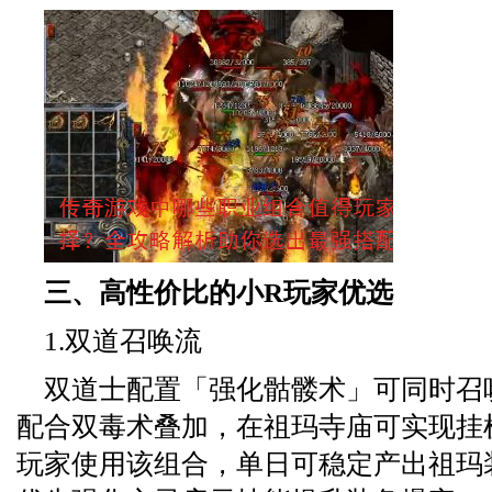
三、高性价比的小R玩家优选
1.双道召唤流
双道士配置「强化骷髅术」可同时召
配合双毒术叠加，在祖玛寺庙可实现挂
玩家使用该组合，单日可稳定产出祖玛装