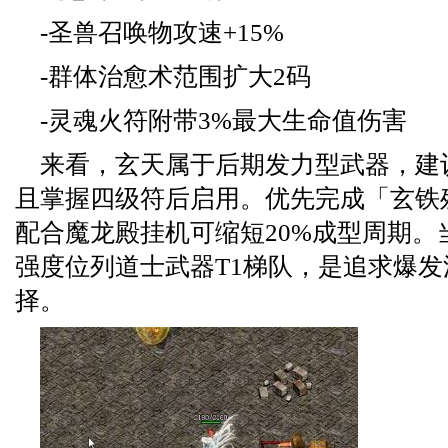
-圣兽召唤物攻速+15%
-群体治愈术范围扩大2码
-灵魂火符附带3%最大生命值伤害
来看，玄天属于后期发力型武器，建
且掌握四级符后启用。优先完成「玄铁
配合魔龙殿挂机可缩短20%成型周期。
强度位列道士武器T1梯队，是追求爆
择。