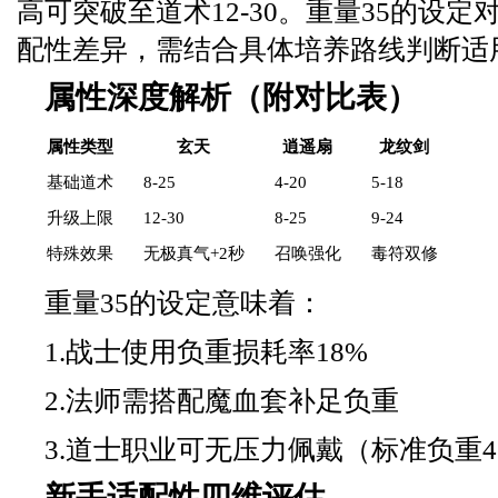
高可突破至道术12-30。重量35的设
配性差异，需结合具体培养路线判断适
属性深度解析（附对比表）
属性类型
玄天
逍遥扇
龙纹剑
基础道术
8-25
4-20
5-18
升级上限
12-30
8-25
9-24
特殊效果
无极真气+2秒
召唤强化
毒符双修
重量35的设定意味着：
1.战士使用负重损耗率18%
2.法师需搭配魔血套补足负重
3.道士职业可无压力佩戴（标准负重4
新手适配性四维评估