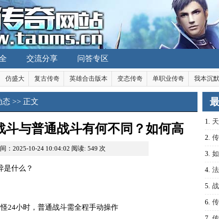
全
交流分享
问答专区
仿盛大
复古传奇
英雄合击版本
变态传奇
单职业传奇
我本沉
动态
>> 正文
1.
天
机战斗与普通战斗有何不同？如何高
顶级
2.
传
间：2025-10-24 10:04:02
阅读:
549
次
脱机模式提升战力？
称霸
3.
如
异是什么？
4.
法
分析
5.
战
6.
传
刷怪24小时，普通战斗需全程手动操作
己的
7.
传