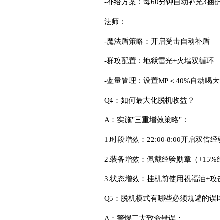
-补给方案：每60分钟自动补充3捆
法师：
-魔法盾策略：开启受击自动补盾
-群攻配置：地狱雷光+火墙双循环
-蓝量管理：设置MP＜40%自动喝
Q4：如何最大化脱机收益？
A：实施"三重增效策略"：
1.时段增效：22:00-8:00开启
2.装备增效：佩戴经验勋章（+15
3.状态增效：挂机前使用祝福油+
Q5：脱机模式有哪些必须规避的误
A：警惕三大致命错误：