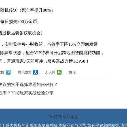
动随机传送（死亡率提升80%）
每日损失200万金币）
（错过极品装备获取机会）
"，实时监控每小时收益，当效率下降15%立即触发警
清除异常状态，配合VIP特权可开启跨地图智能跳转功能，
，普通玩家7天即可冲击服务器战力榜TOP50！
微博
腾讯微博
人人网
微信
热议的实用选择难题如何破解？
胜率？平民玩家实战经验分享
Rss订阅
|
网站地图
于盛大授权的正版传奇发布网站,本站不参与运营,如有侵犯您的权益,请告