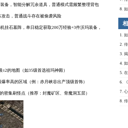
质装备，智能分解冗余道具，普通模式需频繁整理背包
攻略
8.
如
PK攻击，普通战斗存在被偷袭风险
弱点
机挂石墓阵，单日稳定获取200万经验+3件沃玛装备，
1.
如
2.
传
王的
3.
揭
4.
如
级±2的地图（如35级首选祖玛神殿）
析
5.
在
材料爆率高的区域（例：赤月峡谷出产顶级首饰）
式？
6.
《
7.
心
/波的密集刷怪点（推荐：封魔矿区、骨魔洞五层）
8.
传