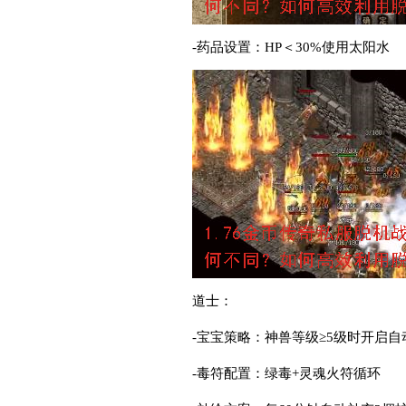
-药品设置：HP＜30%使用太阳水
道士：
-宝宝策略：神兽等级≥5级时开启自
-毒符配置：绿毒+灵魂火符循环