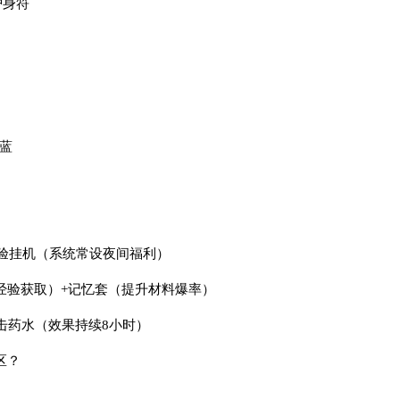
护身符
大蓝
双倍经验挂机（系统常设夜间福利）
%经验获取）+记忆套（提升材料爆率）
攻击药水（效果持续8小时）
区？