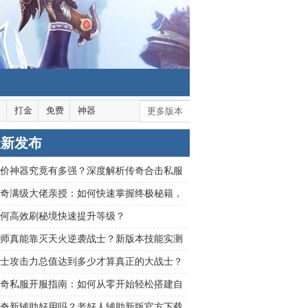
默
打金
免费
神器
更多版本
最新发布
价神器究竟有多强？深度解析传奇合击私服
装备真实价值
奇满级大佬亲授：如何快速掌握终极秘籍，
玛法大陆？
何高效刷秘境快速提升等级？
师真能靠灭天火逆袭战士？新版本技能实测
士攻击力总值达到多少才算真正的大战士？
奇私服开服指南：如何从零开始轻松搭建自
游戏世界？
奇新辅助好用吗？老好人辅助新版官方下载