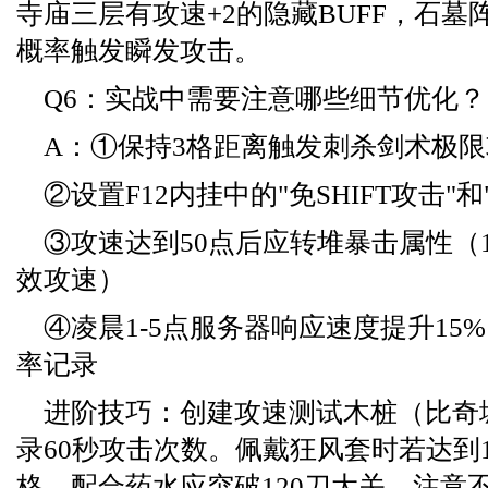
寺庙三层有攻速+2的隐藏BUFF，石墓
概率触发瞬发攻击。
Q6：实战中需要注意哪些细节优化？
A：①保持3格距离触发刺杀剑术极限
②设置F12内挂中的"免SHIFT攻击"和
③攻速达到50点后应转堆暴击属性（1
效攻速）
④凌晨1-5点服务器响应速度提升15
率记录
进阶技巧：创建攻速测试木桩（比奇
录60秒攻击次数。佩戴狂风套时若达到1
格，配合药水应突破120刀大关。注意