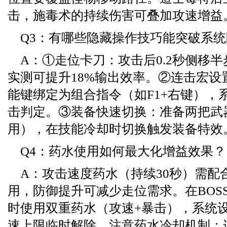
击，施毒术的持续伤害可叠加攻速增益
Q3：有哪些隐藏操作技巧能突破系
A：①走位卡刀：攻击后0.2秒侧移
实测可提升18%输出效率。②连击宏设
能键绑定为组合指令（如F1+右键），
击判定。③装备快速切换：准备两把武
用），在技能冷却时切换触发装备特效
Q4：药水使用如何最大化增益效果？
A：攻击速度药水（持续30秒）需配
用，防御提升可减少走位需求。在BOSS
时使用双重药水（攻速+暴击），系统
速上限临时解除。注意药水冷却机制：