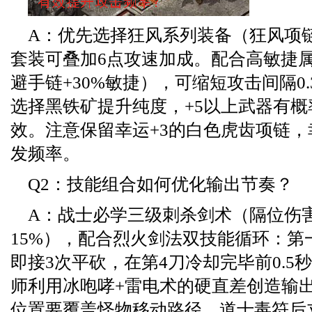
A：优先选择狂风系列装备（狂风项
套装可叠加6点攻速加成。配合高敏捷
避手链+30%敏捷），可缩短攻击间隔0
选择黑铁矿提升纯度，+5以上武器有
效。注意保留幸运+3的白色虎齿项链
发频率。
Q2：技能组合如何优化输出节奏？
A：战士必学三级刺杀剑术（隔位伤
15%），配合烈火剑法双技能循环：第
即接3次平砍，在第4刀冷却完毕前0.5
师利用冰咆哮+雷电术的硬直差创造输
位置要覆盖怪物移动路径。道士毒符后