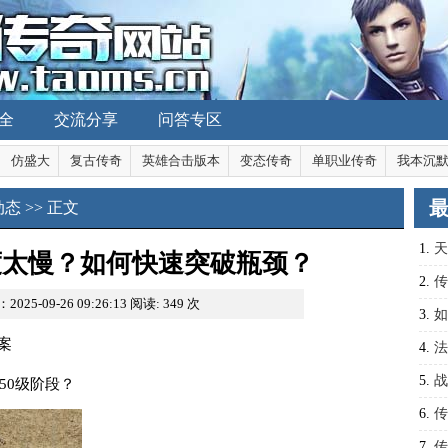
全
交流分享
问答专区
仿盛大
复古传奇
英雄合击版本
变态传奇
单职业传奇
我本沉
动态
>> 正文
1.
天
度太慢？如何快速突破瓶颈？
顶级
2.
传
025-09-26 09:26:13
阅读:
349
次
称霸
3.
如
案
4.
法
分析
5.
战
50级阶段？
6.
传
己的
7.
传