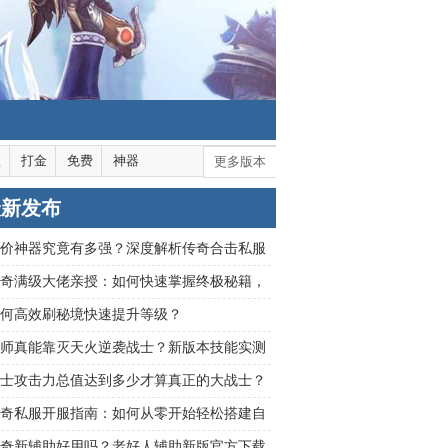
默
打金
免费
神器
更多版本
最新发布
价神器究竟有多强？深度解析传奇合击私服
装备真实价值
奇满级大佬亲授：如何快速掌握终极秘籍，
玛法大陆？
何高效刷秘境快速提升等级？
师真能靠灭天火逆袭战士？新版本技能实测
士攻击力总值达到多少才算真正的大战士？
奇私服开服指南：如何从零开始轻松搭建自
游戏世界？
奇新辅助好用吗？老好人辅助新版官方下载