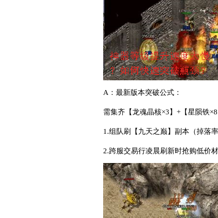
A：最新版本突破公式：
需集齐【龙魂晶核×3】+【星陨铁×
1.组队刷【九天之巅】副本（掉落率
2.跨服交易行凌晨刷新时抢购低价