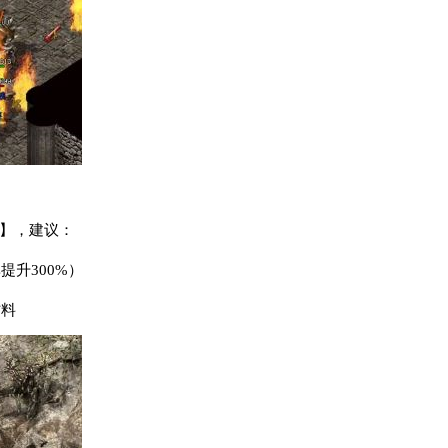
8】，建议：
提升300%）
材料