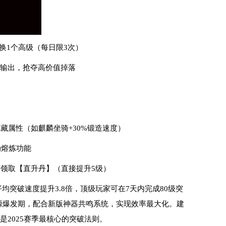
换1个高级（每日限3次）
量输出，抢夺高价值掉落
藏属性（如麒麟坐骑+30%锻造速度）
动熔炼功能
可领取【直升丹】（直接提升5级）
均突破速度提升3.8倍，顶级玩家可在7天内完成80级突
个资源爆发期，配合新版神器共鸣系统，实现效率最大化。建
是2025赛季最核心的突破法则。