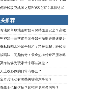
全解析
何轻松攻克战国之怒BOSS之家？掌握这些
技巧是关键
相关推荐
奇法师单刷地图时如何保持血量安全？高效
技巧有哪些请教？
斧神器十三季传奇装备如何获取并快速提升
？
奇私服药水秒加全解析：秘技揭秘，轻松提
色实力
战玛法，问鼎传奇：最全热血传奇私服攻略
集锦
冥海能够为玩家带来哪些奖励？
天上线必做的日常有哪些？
宝奇兵活动有哪些关键注意事项？
奇战士也怕这招？这招究竟有多厉害？