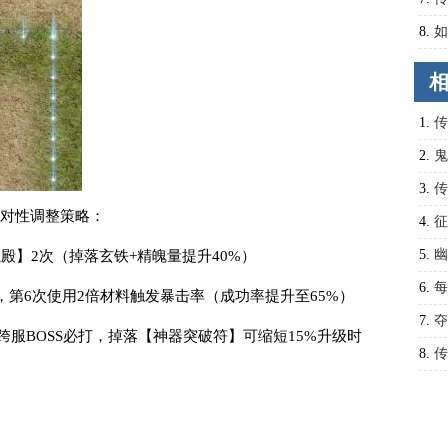
攻略
8.
如
弱点
1.
传
补血
2.
鬼
战力
3.
传
针对性调整策略：
升角
4.
征
精华
5.
幽
殿】2次（掉落玄铁+精魄量提升40%）
6.
每
，第6次使用2倍材料触发暴击率（成功率提升至65%）
7.
夺
0的跨服BOSS必打，掉落【神器突破符】可缩短15%升级时
8.
传