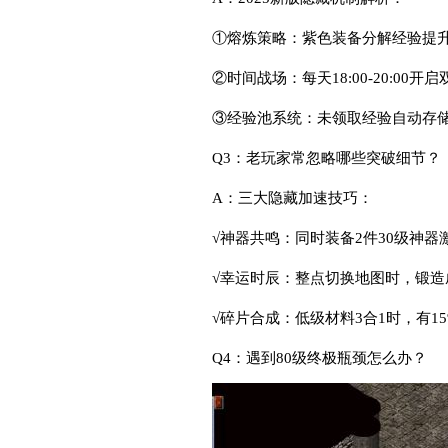
①熔炼策略：紫色装备分解经验提升
②时间战场：每天18:00-20:00开
③经验池系统：未领取经验自动存储
Q3：老玩家常忽略哪些突破细节？
A：三大隐藏加速技巧：
√神器共鸣：同时装备2件30级神器激
√幸运时辰：整点切换地图时，锻造
√碎片合成：低级材料3合1时，有1
Q4：遇到80级终极瓶颈怎么办？