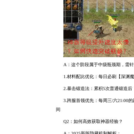
A：这个阶段属于中级瓶颈期，需
1.材料配比优化：每日必刷【深渊魔
2.暴击锻造法：累积5次普通锻造后
3.跨服首领优先：每周三/六21:0
间
Q2：如何高效获取神器经验？
A：2025新版隐藏机制解析：