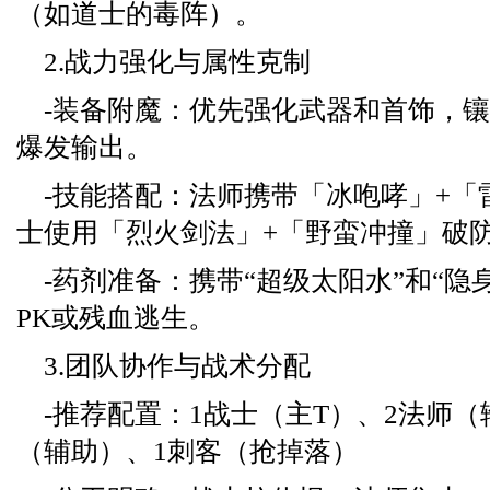
（如道士的毒阵）。
2.战力强化与属性克制
-装备附魔：优先强化武器和首饰，镶
爆发输出。
-技能搭配：法师携带「冰咆哮」+「
士使用「烈火剑法」+「野蛮冲撞」破
-药剂准备：携带“超级太阳水”和“隐
PK或残血逃生。
3.团队协作与战术分配
-推荐配置：1战士（主T）、2法师（
（辅助）、1刺客（抢掉落）