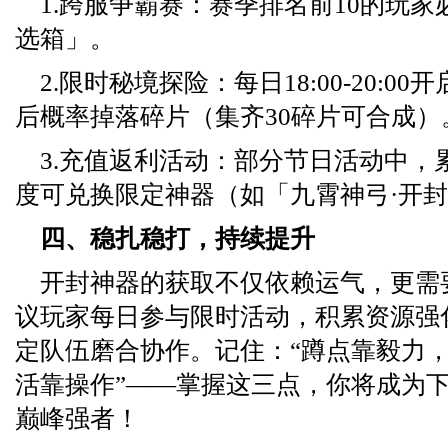
1.跨服争霸赛：赛季排名前10的玩
选箱」。
2.限时秘境探险：每日18:00-20:0
后概率掉落碎片（集齐30碎片可合成）
3.充值返利活动：部分节日活动中，
度可兑换限定神器（如「九霄神弓·开
四、稳扎稳打，持续提升
开封神器的获取不仅依赖运气，更需
议玩家每日参与限时活动，积累资源强
定队伍磨合协作。记住：“蹲点靠毅力
活靠操作”——掌握这三点，你将成为
巅峰强者！