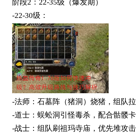
阶段2：22-35级（爆发期）
-22-30级：
-法师：石墓阵（猪洞）烧猪，组队
-道士：蜈蚣洞引怪毒杀，配合骷髅
-战士：组队刷祖玛寺庙，优先堆攻