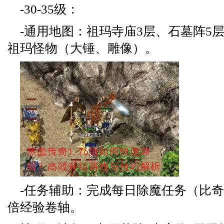
-30-35级：
-通用地图：祖玛寺庙3层、石墓阵5
祖玛怪物（大锤、雕像）。
-任务辅助：完成每日除魔任务（比
倍经验卷轴。