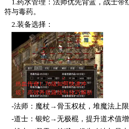
1.药水管理：法师优先背蓝，战士带
符与毒药。
2.装备选择：
-法师：魔杖→骨玉权杖，堆魔法上
-道士：银蛇→无极棍，提升道术值